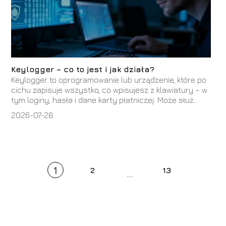
Keylogger – co to jest i jak działa?
Keylogger to oprogramowanie lub urządzenie, które po
cichu zapisuje wszystko, co wpisujesz z klawiatury – w
tym loginy, hasła i dane karty płatniczej. Może służ...
2026-07-28
1
2
13
...