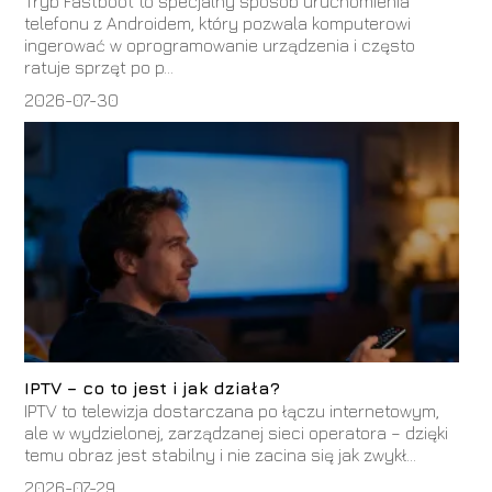
Tryb Fastboot to specjalny sposób uruchomienia
telefonu z Androidem, który pozwala komputerowi
ingerować w oprogramowanie urządzenia i często
ratuje sprzęt po p...
2026-07-30
IPTV – co to jest i jak działa?
IPTV to telewizja dostarczana po łączu internetowym,
ale w wydzielonej, zarządzanej sieci operatora – dzięki
temu obraz jest stabilny i nie zacina się jak zwykł...
2026-07-29