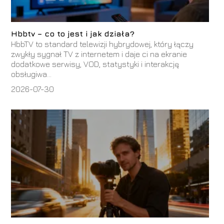
Hbbtv – co to jest i jak działa?
HbbTV to standard telewizji hybrydowej, który łączy
zwykły sygnał TV z internetem i daje ci na ekranie
dodatkowe serwisy, VOD, statystyki i interakcję
obsługiwa...
2026-07-30