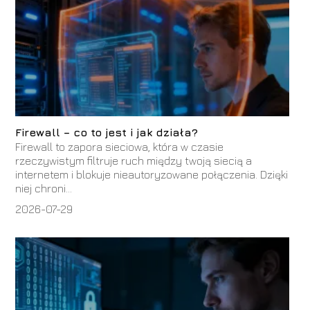
Firewall – co to jest i jak działa?
Firewall to zapora sieciowa, która w czasie
rzeczywistym filtruje ruch między twoją siecią a
internetem i blokuje nieautoryzowane połączenia. Dzięki
niej chroni...
2026-07-29