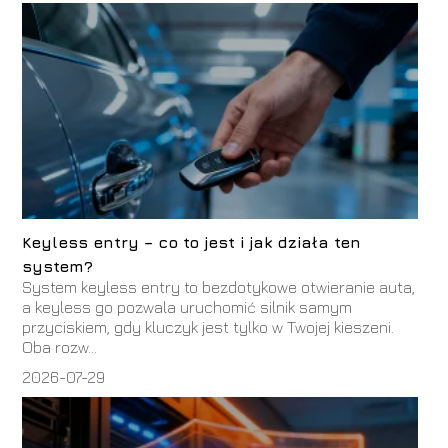
Keyless entry – co to jest i jak działa ten
system?
System keyless entry to bezdotykowe otwieranie auta,
a keyless go pozwala uruchomić silnik samym
przyciskiem, gdy kluczyk jest tylko w Twojej kieszeni.
Oba rozw...
2026-07-29