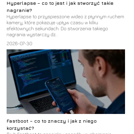
Hyperlapse – co to jest i jak stworzyć takie
nagranie?
Hyperlapse to przyspieszone wideo z płynnym ruchem
kamery, które pokazuje upływ czasu w kilku
efektownych sekundach. Do stworzenia takiego
nagrania wystarczy dz...
2026-07-30
Fastboot – co to znaczy i jak z niego
korzystać?