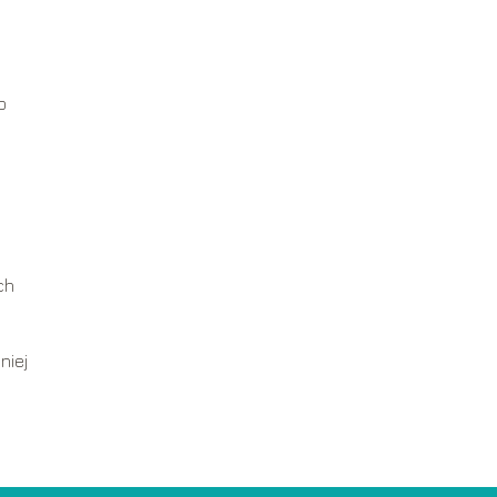
o
ch
niej