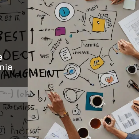
e
nia