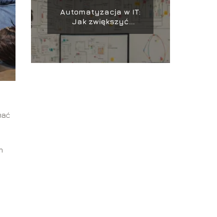
Automatyzacja w IT:
Jak zwiększyć
efektywność zespołu i
projektów
mać
m