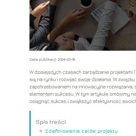
Data publikacji: 2024-07-18
W dzisiejszych czasach zarządzanie projektami I
się na rynku i rozwijać swoje działania. W związ
zapotrzebowaniem na innowacyjne rozwiązania, s
elementem sukcesu. W tym artykule omówimy najl
osiągnąć sukces i zwiększyć efektywność swoich
Spis treści:
Zdefiniowanie celów projektu