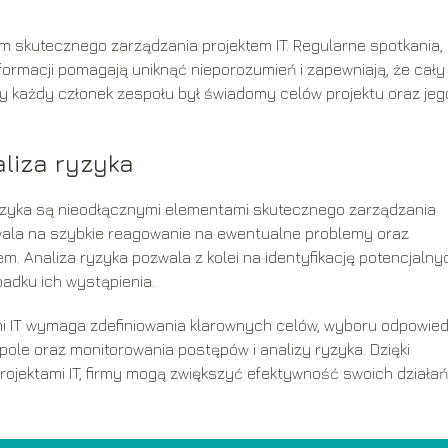
 skutecznego zarządzania projektem IT. Regularne spotkania,
ormacji pomagają uniknąć nieporozumień i zapewniają, że cały
by każdy członek zespołu był świadomy celów projektu oraz jeg
liza ryzyka
ryzyka są nieodłącznymi elementami skutecznego zarządzania
wala na szybkie reagowanie na ewentualne problemy oraz
em. Analiza ryzyka pozwala z kolei na identyfikację potencjalny
padku ich wystąpienia.
 IT wymaga zdefiniowania klarownych celów, wyboru odpowied
pole oraz monitorowania postępów i analizy ryzyka. Dzięki
ojektami IT, firmy mogą zwiększyć efektywność swoich działań