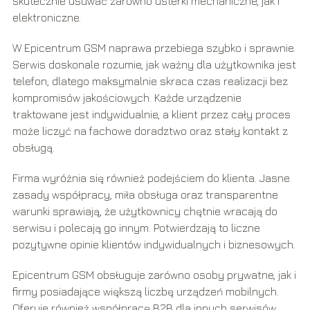
skutecznie usuwać zarówno usterki mechaniczne, jak i
elektroniczne.
W Epicentrum GSM naprawa przebiega szybko i sprawnie.
Serwis doskonale rozumie, jak ważny dla użytkownika jest
telefon, dlatego maksymalnie skraca czas realizacji bez
kompromisów jakościowych. Każde urządzenie
traktowane jest indywidualnie, a klient przez cały proces
może liczyć na fachowe doradztwo oraz stały kontakt z
obsługą.
Firma wyróżnia się również podejściem do klienta. Jasne
zasady współpracy, miła obsługa oraz transparentne
warunki sprawiają, że użytkownicy chętnie wracają do
serwisu i polecają go innym. Potwierdzają to liczne
pozytywne opinie klientów indywidualnych i biznesowych.
Epicentrum GSM obsługuje zarówno osoby prywatne, jak i
firmy posiadające większą liczbę urządzeń mobilnych.
Oferuje również współpracę B2B dla innych serwisów