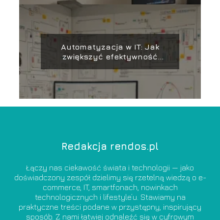
Automatyzacja w IT: Jak
zwiększyć efektywność
zespołu i projektów
Redakcja rendos.pl
Łączy nas ciekawość świata i technologii — jako
doświadczony zespół dzielimy się rzetelną wiedzą o e-
commerce, IT, smartfonach, nowinkach
technologicznych i lifestyle’u. Stawiamy na
praktyczne treści podane w przystępny, inspirujący
sposób. Z nami łatwiej odnaleźć się w cyfrowym