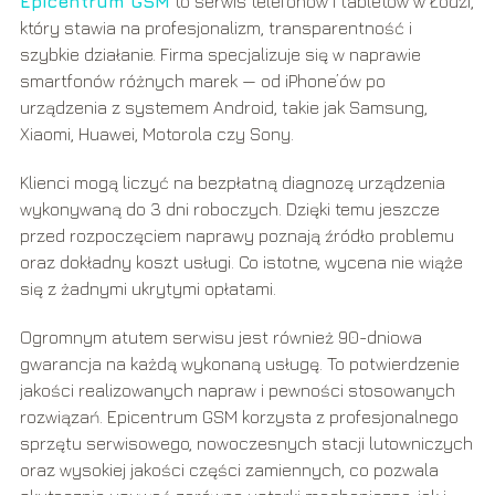
Epicentrum GSM
to serwis telefonów i tabletów w Łodzi,
który stawia na profesjonalizm, transparentność i
szybkie działanie. Firma specjalizuje się w naprawie
smartfonów różnych marek — od iPhone’ów po
urządzenia z systemem Android, takie jak Samsung,
Xiaomi, Huawei, Motorola czy Sony.
Klienci mogą liczyć na bezpłatną diagnozę urządzenia
wykonywaną do 3 dni roboczych. Dzięki temu jeszcze
przed rozpoczęciem naprawy poznają źródło problemu
oraz dokładny koszt usługi. Co istotne, wycena nie wiąże
się z żadnymi ukrytymi opłatami.
Ogromnym atutem serwisu jest również 90-dniowa
gwarancja na każdą wykonaną usługę. To potwierdzenie
jakości realizowanych napraw i pewności stosowanych
rozwiązań. Epicentrum GSM korzysta z profesjonalnego
sprzętu serwisowego, nowoczesnych stacji lutowniczych
oraz wysokiej jakości części zamiennych, co pozwala