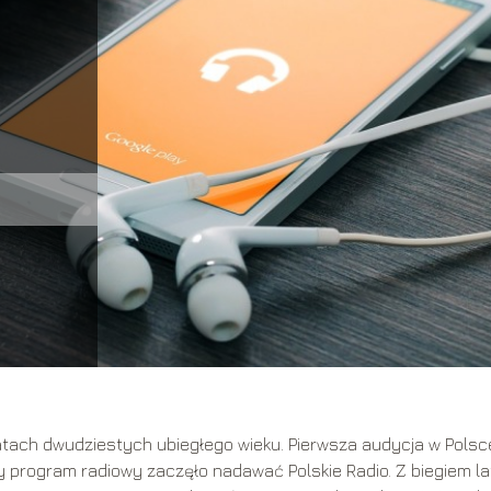
e
atach dwudziestych ubiegłego wieku. Pierwsza audycja w Polsc
ły program radiowy zaczęło nadawać Polskie Radio. Z biegiem la