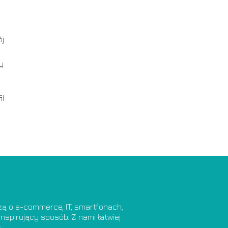
ój
y
il
dzą o e-commerce, IT, smartfonach,
nspirujący sposób. Z nami łatwiej
.