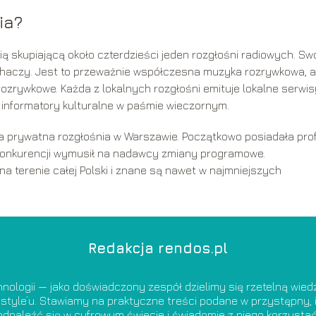
ia?
ią skupiającą około czterdzieści jeden rozgłośni radiowych. Sw
uchaczy. Jest to przeważnie współczesna muzyka rozrywkowa, a
zrywkowe. Każda z lokalnych rozgłośni emituje lokalne serwis
i informatory kulturalne w paśmie wieczornym.
za prywatna rozgłośnia w Warszawie. Początkowo posiadała prof
 konkurencji wymusił na nadawcy zmiany programowe.
 na terenie całej Polski i znane są nawet w najmniejszych
Redakcja rendos.pl
nologii — jako doświadczony zespół dzielimy się rzetelną wie
estyle’u. Stawiamy na praktyczne treści podane w przystępny, i
odnaleźć się w cyfrowym świecie i świadomie z niego korzystać