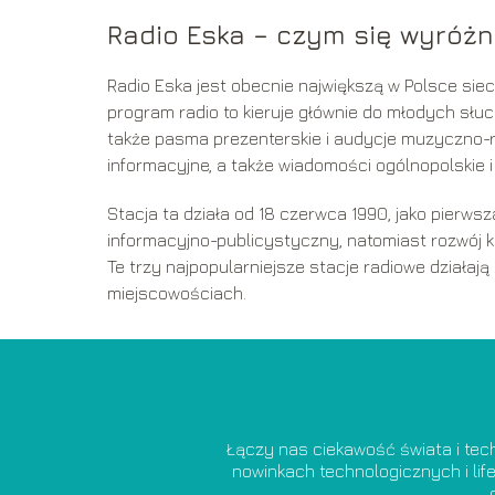
Radio Eska – czym się wyróżn
Radio Eska jest obecnie największą w Polsce siec
program radio to kieruje głównie do młodych sł
także pasma prezenterskie i audycje muzyczno-ro
informacyjne, a także wiadomości ogólnopolskie 
Stacja ta działa od 18 czerwca 1990, jako pierws
informacyjno-publicystyczny, natomiast rozwój
Te trzy najpopularniejsze stacje radiowe działają
miejscowościach.
Łączy nas ciekawość świata i tech
nowinkach technologicznych i lif