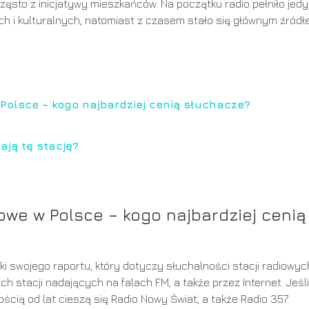
ęsto z inicjatywy mieszkańców. Na początku radio pełniło jedy
ch i kulturalnych, natomiast z czasem stało się głównym źród
 Polsce – kogo najbardziej cenią słuchacze?
ają tę stację?
owe w Polsce – kogo najbardziej cenią
ki swojego raportu, który dotyczy słuchalności stacji radiowyc
ch stacji nadających na falach FM, a także przez Internet. Jeśli
ścią od lat cieszą się Radio Nowy Świat, a także Radio 357.