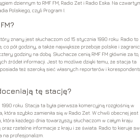
ięgiem dziennym to RMF FM, Radio Zet i Radio Eska. Na czwarty
ia Polskiego, czyli Program I.
 FM?
óry znany jest słuchaczom od 15 stycznia 1990 roku. Radio to
e, co pół godziny, a także największe przeboje polskie i zagrani
ztery godziny na dobę. Słuchacze cenią RMF FM głównie za to,
ych źródeł informacji. Jest to możliwe dzięki temu, że stacja ta
 posiada też szeroką sieć własnych reporterów i korespondent
oceniają tę stację?
1990 roku. Stacja ta była pierwsza komercyjną rozgłośnią w
 która szybko zamieniła się w Radio Zet. W chwili obecnej jest 
ch, która każdego dnia towarzyszy słuchaczom w całym kraju.
z rzetelne informacje z kraju i ze świata. Radio to kieruje sw
 na profesjonalizm.