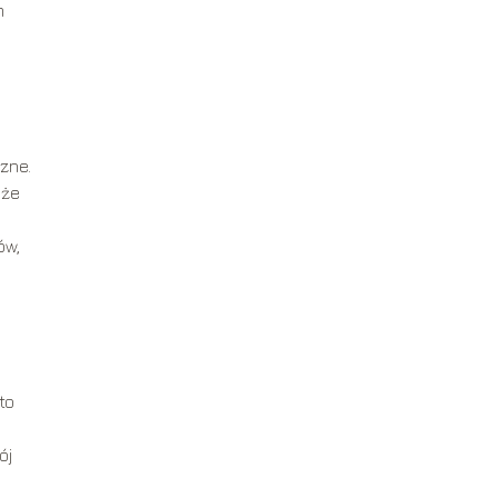
m
czne.
 że
ów,
to
ój