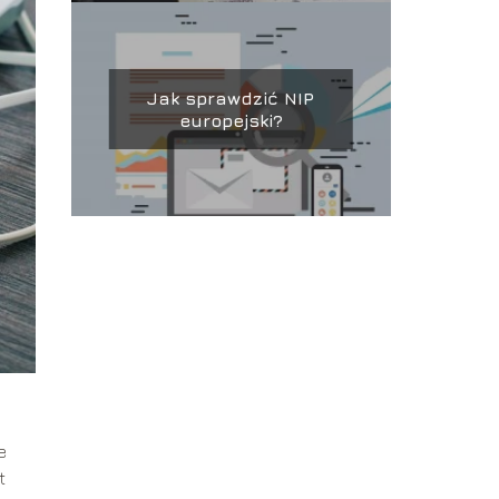
Jak sprawdzić NIP
europejski?
e
t