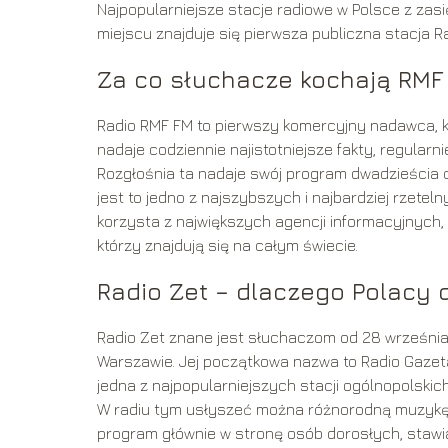
Najpopularniejsze stacje radiowe w Polsce z zas
miejscu znajduje się pierwsza publiczna stacja Rad
Za co słuchacze kochają RMF
Radio RMF FM to pierwszy komercyjny nadawca, kt
nadaje codziennie najistotniejsze fakty, regularni
Rozgłośnia ta nadaje swój program dwadzieścia c
jest to jedno z najszybszych i najbardziej rzeteln
korzysta z największych agencji informacyjnych,
którzy znajdują się na całym świecie.
Radio Zet – dlaczego Polacy d
Radio Zet znane jest słuchaczom od 28 września 
Warszawie. Jej początkowa nazwa to Radio Gazeta,
jedna z najpopularniejszych stacji ogólnopolski
W radiu tym usłyszeć można różnorodną muzykę ora
program głównie w stronę osób dorosłych, stawia