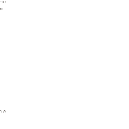
nie
łem
h w