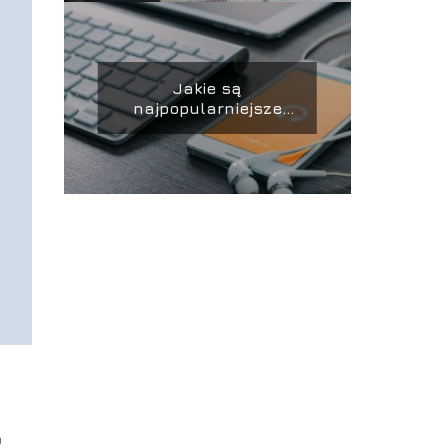
Jakie są
najpopularniejsze
stacje radiowe w
Polsce?
o