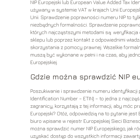
NIP Europejski lub European Value Added Tax Ide
używany w systemie VAT w krajach Unii Europejsk
Unii. Sprawdzenie poprawności numeru NIP to tylk
niezbędnych formalności. Sprawdzenie poprawno
których najczęstszymi metodami są: weryfikacja 
sklepu lub poprzez kontakt z odpowiednimi władz
skorzystania z pomocy prawnej. Wszelkie formal
muszą być wykonane w pełni i na czas, aby jedn
Europejskiej.
Gdzie można sprawdzić NIP eu
Poszukiwanie i sprawdzenie numeru identyfikacji 
Identification Number – ETIN) – to jedna z najczę
zagranicy, korzystają z tej informacji, aby móc 
Europejski? Otóż, odpowiedzią na to pytanie jest
biuro wpisane w rejestr Europejskiej Sieci Bizn
można sprawdzić numer NIP Europejskiego, jak ró
uzyskać dostęp do wszystkich informacji zawart