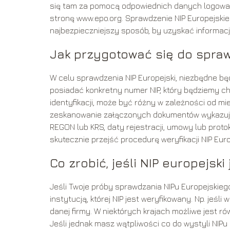
się tam za pomocą odpowiednich danych logowan
stronę www.epo.org. Sprawdzenie NIP Europejski
najbezpieczniejszy sposób, by uzyskać informac
Jak przygotować się do spra
W celu sprawdzenia NIP Europejski, niezbędne bę
posiadać konkretny numer NIP, który będziemy ch
identyfikacji, może być różny w zależności od mie
zeskanowanie załączonych dokumentów wykazuj
REGON lub KRS, daty rejestracji, umowy lub prot
skutecznie przejść procedurę weryfikacji NIP Euro
Co zrobić, jeśli NIP europejsk
Jeśli Twoje próby sprawdzania NIPu Europejskie
instytucją, której NIP jest weryfikowany. Np. jeśl
danej firmy. W niektórych krajach możliwe jest 
Jeśli jednak masz wątpliwości co do wystyli NIPu