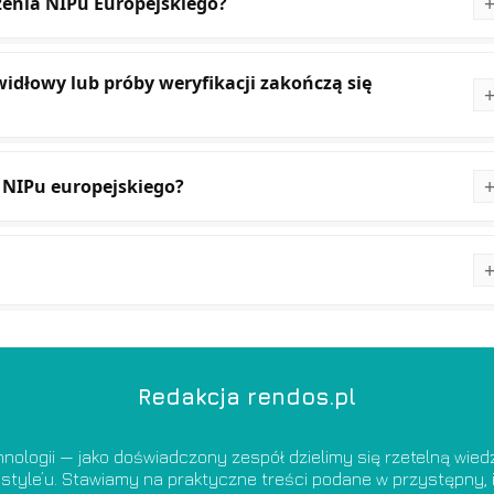
zenia NIPu Europejskiego?
awidłowy lub próby weryfikacji zakończą się
 NIPu europejskiego?
Redakcja rendos.pl
nologii — jako doświadczony zespół dzielimy się rzetelną wie
estyle’u. Stawiamy na praktyczne treści podane w przystępny, i