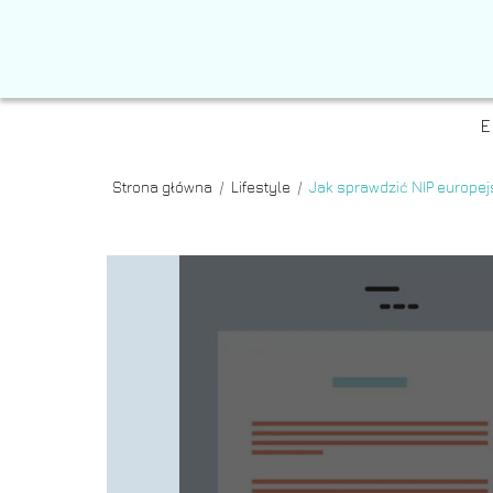
E
Strona główna
/
Lifestyle
/
Jak sprawdzić NIP europej