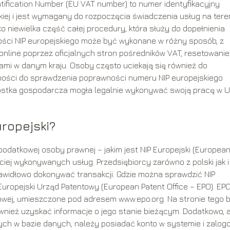
ntification Number (EU VAT number) to numer identyfikacyjny
iej i jest wymagany do rozpoczęcia świadczenia usług na tere
o niewielka część całej procedury, która służy do dopełnienia
ści NIP europejskiego może być wykonane w różny sposób, z
online poprzez oficjalnych stron pośredników VAT, resetowanie
ami w danym kraju. Osoby często uciekają się również do
ności do sprawdzenia poprawności numeru NIP europejskiego
ostka gospodarcza mogła legalnie wykonywać swoją pracę w Un
ropejski?
podatkowej osoby prawnej – jakim jest NIP Europejski (European
ściej wykonywanych usług. Przedsiębiorcy zarówno z polski jak i
prawidłowo dokonywać transakcji. Gdzie można sprawdzić NIP
 Europejski Urząd Patentowy (European Patent Office – EPO). EPO
esowej, umieszczone pod adresem www.epo.org. Na stronie tego b
wnież uzyskać informacje o jego stanie bieżącym. Dodatkowo, 
ych w bazie danych, należy posiadać konto w systemie i zalo