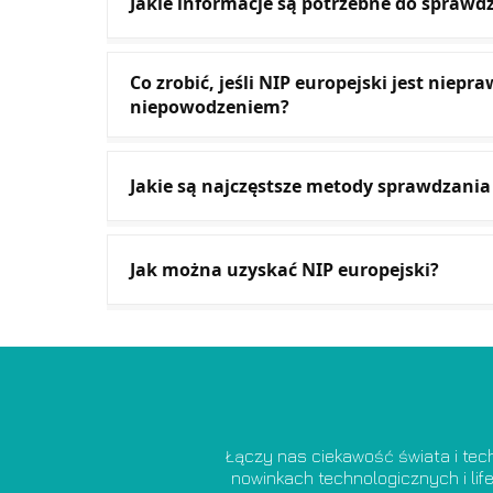
Jakie informacje są potrzebne do sprawd
Co zrobić, jeśli NIP europejski jest niepr
niepowodzeniem?
Jakie są najczęstsze metody sprawdzania
Jak można uzyskać NIP europejski?
Łączy nas ciekawość świata i tech
nowinkach technologicznych i lif