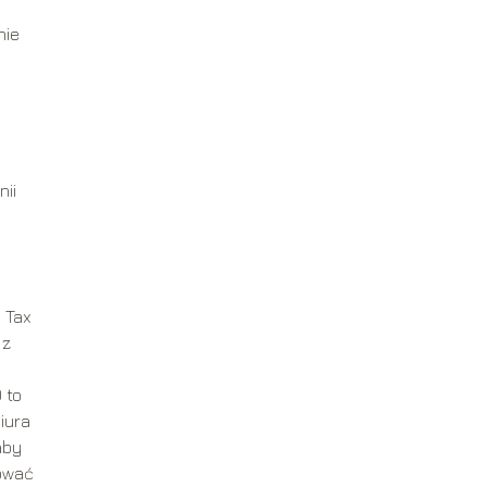
nie
ii
 Tax
 z
 to
iura
aby
gować