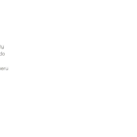
ży
 do
meru