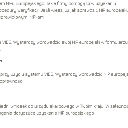
 NIPu Europejskiego. Takie firmy pomogą Ci w uzyskaniu
dury weryfikacji. Jeśli wiesz już jak sprawdzić NIP europejski,
eprawidłowymi NIP-ami.
 VIES. Wystarczy wprowadzić swój NIP europejski w formularzu
.
?
e przy użyciu systemu VIES. Wystarczy wprowadzić NIP europejs
poprawności.
iedni wniosek do urzędu skarbowego w Twoim kraju. W zależno
magania dotyczące uzyskania NIP europejskiego.