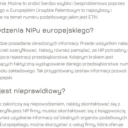
ia. Można to zrobić bardzo szybko i bezproblemowo poprzez
ego w Europejskim Urzędzie Patentowym to najszybszy i
je na temat numeru podatkowego jakim jest ETIN.
wdzenia NIPu europejskiego?
dzie posiadanie określonych informacji. Przede wszystkim nale
cieli zweryfikować. Należy również pamiętać, że NIP potrzebny
jsca rejestracji przedsiębiorstwa. Kolejnym krokiem jest
ących faktyczną występowanie danego przedsiębiorstwa: nu
okołu zakładowego. Tak przygotowany zestaw informacji pozwoli
pejski.
i jest nieprawidłowy?
go zakończą się niepowodzeniem, należy skontaktować się z
i weryfikujesz NIP firmy, musisz skontaktować się z księgowością
również uzyskanie informacji od lokalnych organów podatkowych.
 Europejskiego, można skorzystać z usług firmy, która oferuje