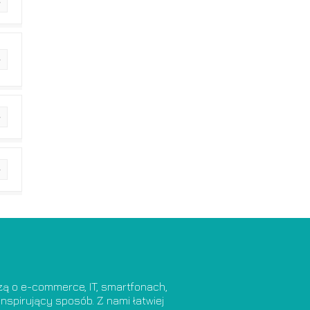
dzą o e-commerce, IT, smartfonach,
nspirujący sposób. Z nami łatwiej