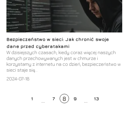
Bezpieczeństwo w sieci: Jak chronić swoje
dane przed cyberatakami
W dzisiejszych czasach, kiedy coraz więcej naszych
danych przechowywanych jest w chmurze i
korzystamy z internetu na co dzień, bezpieczeństwo w
sieci staje się...
2024-07-18
8
1
7
9
13
...
...