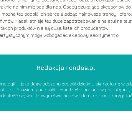
braknie na nim miejsca dla nas. Osoby szukające akcesoriów do
 można też podbić ich serca śledząc najnowsze trendy i ofer
filmów. Nadal istnieje też duże zapotrzebowanie na etui na tel
y takich produktów nie są duże, lista ich producentów
iu artystycznym mogą wzbogacać sklepowy asortyment o
Redakcja rendos.pl
nologii — jako doświadczony zespół dzielimy się rzetelną wie
estyle’u. Stawiamy na praktyczne treści podane w przystępny, i
odnaleźć się w cyfrowym świecie i świadomie z niego korzystać