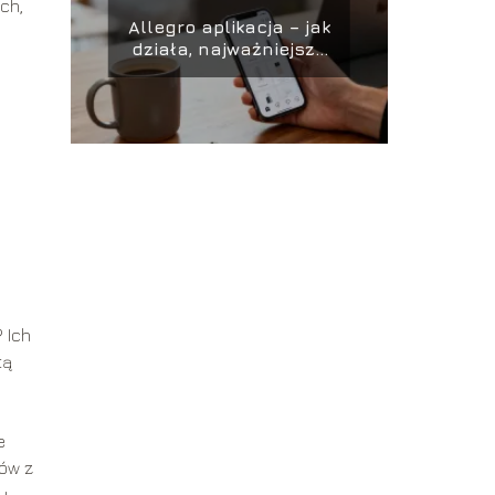
ch,
Allegro aplikacja – jak
działa, najważniejsze
funkcje
 Ich
tą
e
tów z
y.