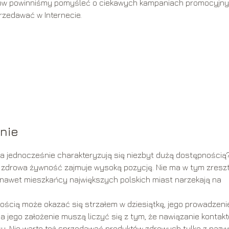
ntów powinniśmy pomyśleć o ciekawych kampaniach promocyjny
rzedawać w Internecie.
nie
 a jednocześnie charakteryzują się niezbyt dużą dostępnością?
iu zdrowa żywność zajmuje wysoką pozycję. Nie ma w tym zresz
 i nawet mieszkańcy największych polskich miast narzekają na
ością może okazać się strzałem w dziesiątkę, jego prowadzeni
 jego założenie muszą liczyć się z tym, że nawiązanie kontak
. Nie warto też sprzedawać produktów zdrowych tylko z nazw