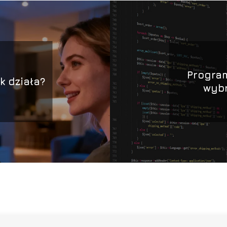
Program
ak działa?
wybr