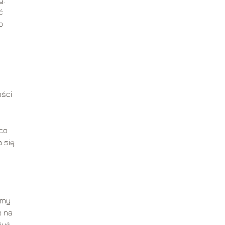
ć
o
ości
eco
 się
emy
e na
już