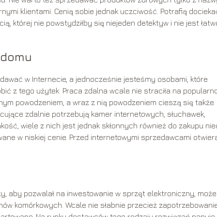
nymi klientami. Cenią sobie jednak uczciwość. Potrafią docieka
, której nie powstydziłby się niejeden detektyw i nie jest łatw
w domu
dawać w Internecie, a jednocześnie jesteśmy osobami, które
ić z tego użytek. Praca zdalna wcale nie straciła na popularn
nym powodzeniem, a wraz z nią powodzeniem cieszą się także
pracujące zdalnie potrzebują kamer internetowych, słuchawek,
akość, wiele z nich jest jednak skłonnych również do zakupu ni
wane w niskiej cenie. Przed internetowymi sprzedawcami otwiera
duży, aby pozwalał na inwestowanie w sprzęt elektroniczny, moż
nów komórkowych. Wcale nie słabnie przecież zapotrzebowani
hartowane. Na rynku dostawców tego rodzaju rozwiązań panuje 