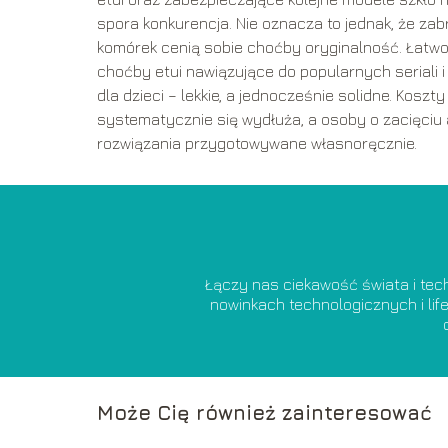
spora konkurencja. Nie oznacza to jednak, że za
komórek cenią sobie choćby oryginalność. Łatwo
choćby etui nawiązujące do popularnych seriali i 
dla dzieci – lekkie, a jednocześnie solidne. Koszt
systematycznie się wydłuża, a osoby o zacięc
rozwiązania przygotowywane własnoręcznie.
Łączy nas ciekawość świata i tech
nowinkach technologicznych i lif
Może Cię również zainteresować