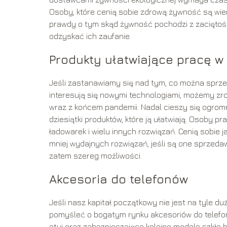
Osoby, które cenią sobie zdrową żywność są wier
prawdy o tym skąd żywność pochodzi z zaciętością
odzyskać ich zaufanie.
Produkty ułatwiające pracę 
Jeśli zastanawiamy się nad tym, co można sprze
interesują się nowymi technologiami, możemy zrob
wraz z końcem pandemii. Nadal cieszy się ogrom
dziesiątki produktów, które ją ułatwiają. Osoby 
ładowarek i wielu innych rozwiązań. Cenią sobie j
mniej wydajnych rozwiązań, jeśli są one sprzeda
zatem szereg możliwości.
Akcesoria do telefonów
Jeśli nasz kapitał początkowy nie jest na tyle 
pomyśleć o bogatym rynku akcesoriów do telefo
etui oraz zabezpieczające kolejne modele szkło 