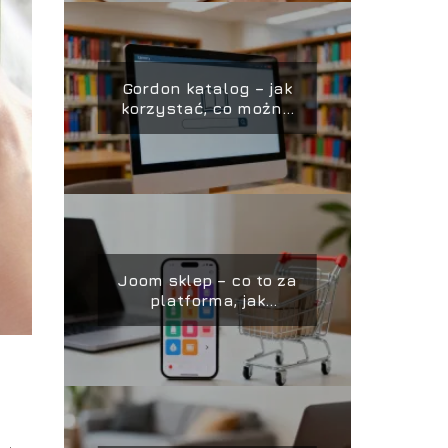
Gordon katalog – jak
korzystać, co można
w nim znaleźć?
Joom sklep – co to za
platforma, jak
kupować, opinie