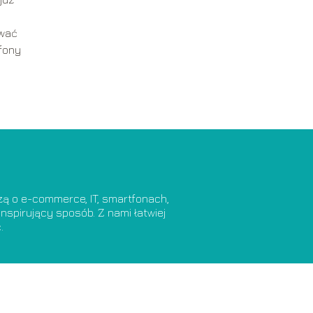
ować
efony
dzą o e-commerce, IT, smartfonach,
nspirujący sposób. Z nami łatwiej
.