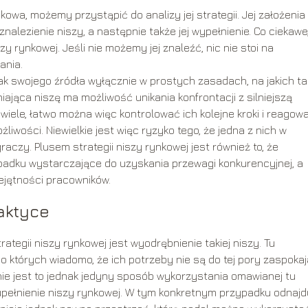
owa, możemy przystąpić do analizy jej strategii. Jej założenia 
alezienie niszy, a następnie także jej wypełnienie. Co ciekawe,
zy rynkowej. Jeśli nie możemy jej znaleźć, nic nie stoi na
ania.
ak swojego źródła wyłącznie w prostych zasadach, na jakich ta
łniająca niszę ma możliwość unikania konfrontacji z silniejszą
iewiele, łatwo można więc kontrolować ich kolejne kroki i reagow
żliwości. Niewielkie jest więc ryzyko tego, że jedna z nich w
zy. Plusem strategii niszy rynkowej jest również to, że
padku wystarczające do uzyskania przewagi konkurencyjnej, a
iejętności pracowników.
aktyce
egii niszy rynkowej jest wyodrębnienie takiej niszy. Tu
 o których wiadomo, że ich potrzeby nie są do tej pory zaspokaj
nie jest to jednak jedyny sposób wykorzystania omawianej tu
upełnienie niszy rynkowej. W tym konkretnym przypadku odnajd