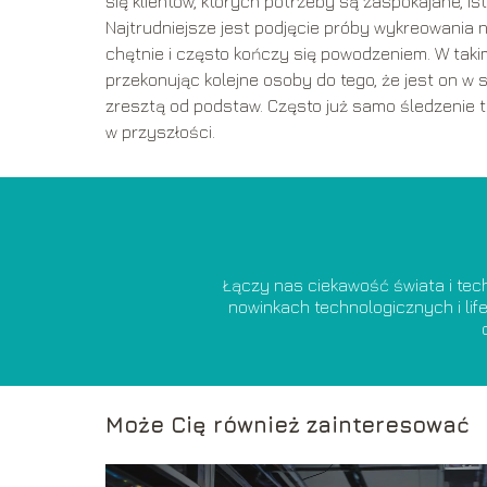
się klientów, których potrzeby są zaspokajane, i
Najtrudniejsze jest podjęcie próby wykreowania n
chętnie i często kończy się powodzeniem. W tak
przekonując kolejne osoby do tego, że jest on w 
zresztą od podstaw. Często już samo śledzenie 
w przyszłości.
Łączy nas ciekawość świata i tech
nowinkach technologicznych i lif
Może Cię również zainteresować