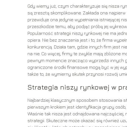
Gdy wiemy już, czym charakteryzuje się nisza rynk
są zresztą skomplikowane. Zakłada ona najpierw zn
przewiduje ona jedynie wypełniania istniejącej nis
przeszkodzie temu, aby podjąć próbę jej wykreow
Popularność strategii niszy rynkowej nie ma jedn
opiera. Nie bez znaczenia jest i to, że firma wype
konkurencją. Działa tam, gdzie innych firm jest n
na nie. Co więcej, firmy te zwykle mają zbliżone mo
pewnym momencie znacząco wyprzedzi innych grac
ograniczone środki finansowe mogą być w jej wy
także to, że wymierny skutek przynosi rozwój um
Strategia niszy rynkowej w pr
Najbardziej klasycznym sposobem stosowania strat
pierwszym krokiem jest identyfikacja grupy osób,
Właśnie tak nisza jest odnajdowana najczęściej, 
strategii. Skuteczne może okazać się również uz