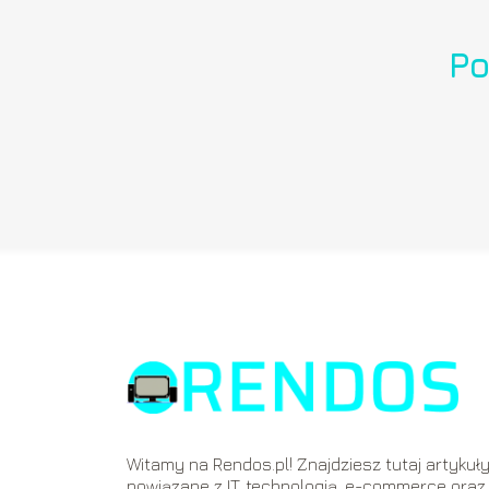
Po
Witamy na Rendos.pl! Znajdziesz tutaj artykuł
powiązane z IT, technologią, e-commerce oraz