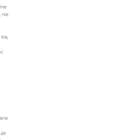
nie
 nie
 się
ać
ane.
uje