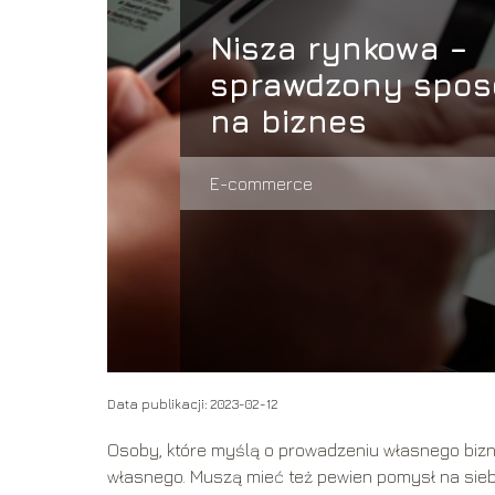
Nisza rynkowa –
sprawdzony spos
na biznes
E-commerce
Data publikacji: 2023-02-12
Osoby, które myślą o prowadzeniu własnego bizn
własnego. Muszą mieć też pewien pomysł na siebi