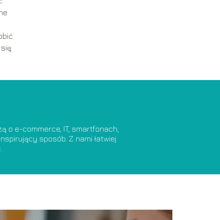
.
ane
obić
 się
dzą o e-commerce, IT, smartfonach,
nspirujący sposób. Z nami łatwiej
.