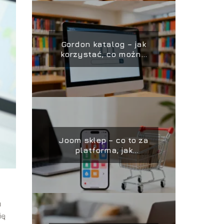
Gordon katalog – jak
korzystać, co można
w nim znaleźć?
Joom sklep – co to za
platforma, jak
kupować, opinie
u
ię