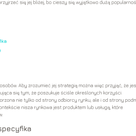
rzyjrzeć się jej bliżej, bo cieszy się wyjątkowo dużą popularnoś
ika
e
sobów. Aby zrozumieć jej strategią można więc przyjąć, że jes
ca się tym, że poszukuje ściśle określonych korzyści.
orzona nie tylko od strony odbiorcy rynku, ale i od strony pod
ntekście nisza rynkowa jest produktem lub usługą, które
w.
 specyfika