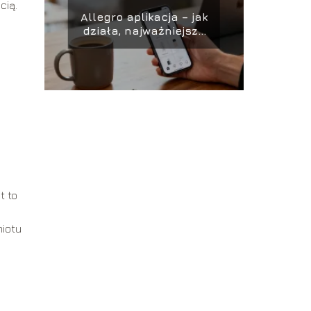
cią.
Allegro aplikacja – jak
działa, najważniejsze
funkcje
t to
miotu