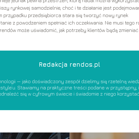
stnieje jednak pewna przestrzeń, którą nadal można wykorzystać
iszy rynkowej samodzielnie, choć i te działanie jest podejmow
im przypadku przedsiębiorca stara się tworzyć nowy rynek
stanie z powodzeniem spełniać ich oczekiwania. Nie musi tego r
trendów może uświadomić, jak potrzeby klientów będą zmieniać
Redakcja rendos.pl
nologii — jako doświadczony zespół dzielimy się rzetelną wie
estyle’u. Stawiamy na praktyczne treści podane w przystępny, i
odnaleźć się w cyfrowym świecie i świadomie z niego korzystać