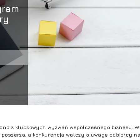
gram
ry
 jedno z kluczowych wyzwań współczesnego biznesu. W
ię poszerza, a konkurencja walczy o uwagę odbiorcy n