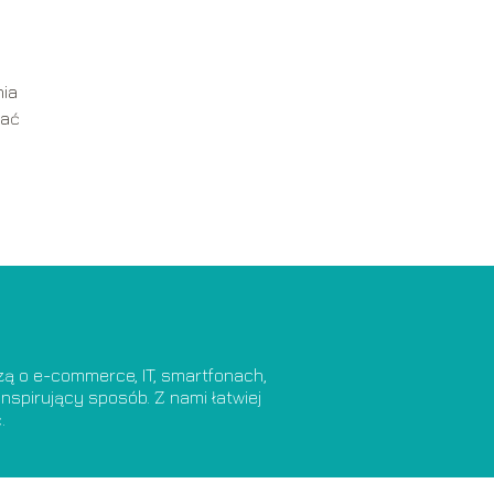
nia
wać
dzą o e-commerce, IT, smartfonach,
nspirujący sposób. Z nami łatwiej
.