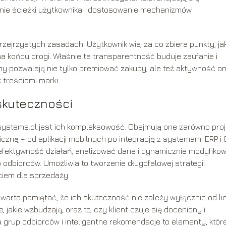
enie ścieżki użytkownika i dostosowanie mechanizmów
zejrzystych zasadach. Użytkownik wie, za co zbiera punkty, ja
na końcu drogi. Właśnie ta transparentność buduje zaufanie i
pozwalają nie tylko premiować zakupy, ale też aktywność onl
 treściami marki.
skuteczności
systems.pl jest ich kompleksowość. Obejmują one zarówno proj
iczną – od aplikacji mobilnych po integrację z systemami ERP i
efektywność działań, analizować dane i dynamicznie modyfiko
 odbiorców. Umożliwia to tworzenie długofalowej strategii
ciem dla sprzedaży.
, warto pamiętać, że ich skuteczność nie zależy wyłącznie od li
akie wzbudzają, oraz to, czy klient czuje się doceniony i
grup odbiorców i inteligentne rekomendacje to elementy, któr