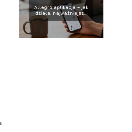
Allegro aplikacja – jak
działa, najważniejsze
funkcje
do