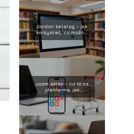
Gordon katalog – jak
korzystać, co można
w nim znaleźć?
Joom sklep – co to za
platforma, jak
kupować, opinie
a