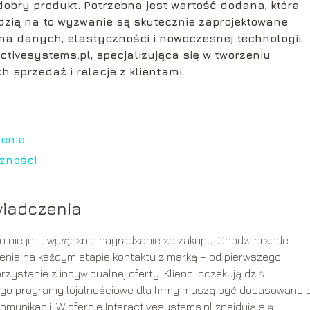
dobry produkt. Potrzebna jest wartość dodana, która
edzią na to wyzwanie są skutecznie zaprojektowane
 na danych, elastyczności i nowoczesnej technologii.
ctivesystems.pl, specjalizująca się w tworzeniu
przedaż i relacje z klientami.
zenia
zności
wiadczenia
nie jest wyłącznie nagradzanie za zakupy. Chodzi przede
nia na każdym etapie kontaktu z marką – od pierwszego
zystanie z indywidualnej oferty. Klienci oczekują dziś
latego programy lojalnościowe dla firmy muszą być dopasowane 
omunikacji. W ofercie Interactivesystems.pl znajdują się