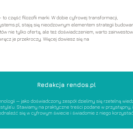
to część filozofii marki. W dobie cyfrowej transformacji,
esystems.pl, stają się nieodzownym elementem strategii budowa
entów nie tylko ofertą, ale też doświadczeniem, warto zainwesto
 wręcz je przekroczy. Więcej dowiesz się na
Redakcja rendos.pl
nologii — jako doświadczony zespół dzielimy się rzetelną wie
estyle’u. Stawiamy na praktyczne treści podane w przystępny, i
odnaleźć się w cyfrowym świecie i świadomie z niego korzystać