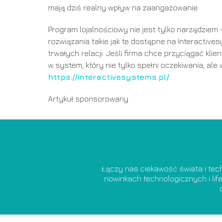
mają dziś realny wpływ na zaangażowanie.
Program lojalnościowy nie jest tylko narzędziem – 
rozwiązania takie jak te dostępne na Interactiv
trwałych relacji. Jeśli firma chce przyciągać kli
w system, który nie tylko spełni oczekiwania, ale
https://interactivesystems.pl/
Artykuł sponsorowany
Łączy nas ciekawość świata i tech
nowinkach technologicznych i lif