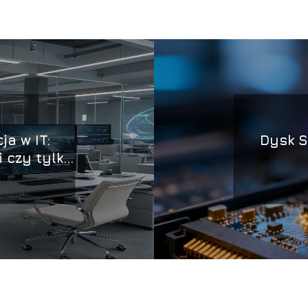
ja w IT:
Dysk SS
 czy tylko