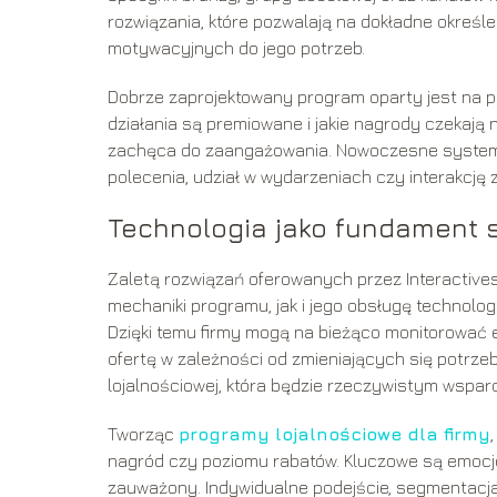
rozwiązania, które pozwalają na dokładne określ
motywacyjnych do jego potrzeb.
Dobrze zaprojektowany program oparty jest na pr
działania są premiowane i jakie nagrody czekają 
zachęca do zaangażowania. Nowoczesne systemy 
polecenia, udział w wydarzeniach czy interakcję z
Technologia jako fundament 
Zaletą rozwiązań oferowanych przez Interactive
mechaniki programu, jak i jego obsługę technolog
Dzięki temu firmy mogą na bieżąco monitorować 
ofertę w zależności od zmieniających się potrzeb
lojalnościowej, która będzie rzeczywistym wspar
Tworząc
programy lojalnościowe dla firmy
nagród czy poziomu rabatów. Kluczowe są emocje, j
zauważony. Indywidualne podejście, segmentacja 