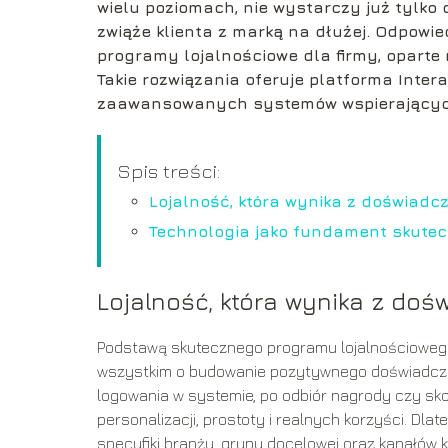
wielu poziomach, nie wystarczy już tylko 
zwiąże klienta z marką na dłużej. Odpowi
programy lojalnościowe dla firmy, oparte
Takie rozwiązania oferuje platforma Intera
zaawansowanych systemów wspierających s
Spis treści:
Lojalność, która wynika z doświadc
Technologia jako fundament skutec
Lojalność, która wynika z doś
Podstawą skutecznego programu lojalnościowego 
wszystkim o budowanie pozytywnego doświadcze
logowania w systemie, po odbiór nagrody czy skor
personalizacji, prostoty i realnych korzyści. D
specyfiki branży, grupy docelowej oraz kanałów k