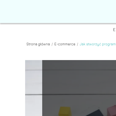
E
Strona główna
/
E-commerce
/
Jak stworzyć program 