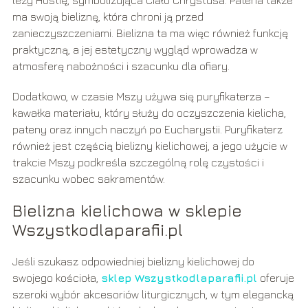
leży Hostię, symbolizująca Ciało Chrystusa. Patena także
ma swoją bieliznę, która chroni ją przed
zanieczyszczeniami. Bielizna ta ma więc również funkcję
praktyczną, a jej estetyczny wygląd wprowadza w
atmosferę nabożności i szacunku dla ofiary.
Dodatkowo, w czasie Mszy używa się puryfikaterza –
kawałka materiału, który służy do oczyszczenia kielicha,
pateny oraz innych naczyń po Eucharystii. Puryfikaterz
również jest częścią bielizny kielichowej, a jego użycie w
trakcie Mszy podkreśla szczególną rolę czystości i
szacunku wobec sakramentów.
Bielizna kielichowa w sklepie
Wszystkodlaparafii.pl
Jeśli szukasz odpowiedniej bielizny kielichowej do
swojego kościoła,
sklep Wszystkodlaparafii.pl
oferuje
szeroki wybór akcesoriów liturgicznych, w tym elegancką