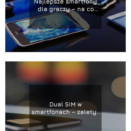
Najlepsze smartfony
dla graczy – na co
zwracać uwagę?
Dual SIM w
smartfonach – zalety i
wady korzystania z
dwóch kart