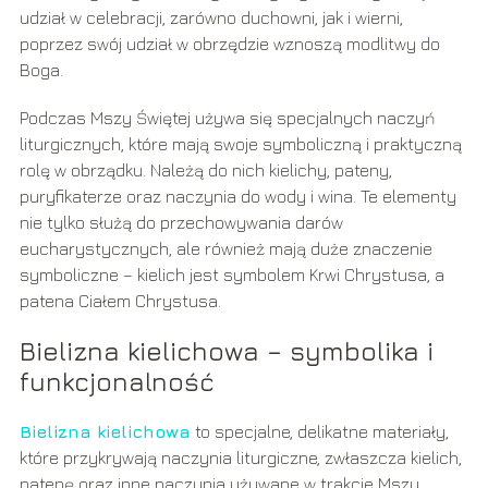
udział w celebracji, zarówno duchowni, jak i wierni,
poprzez swój udział w obrzędzie wznoszą modlitwy do
Boga.
Podczas Mszy Świętej używa się specjalnych naczyń
liturgicznych, które mają swoje symboliczną i praktyczną
rolę w obrządku. Należą do nich kielichy, pateny,
puryfikaterze oraz naczynia do wody i wina. Te elementy
nie tylko służą do przechowywania darów
eucharystycznych, ale również mają duże znaczenie
symboliczne – kielich jest symbolem Krwi Chrystusa, a
patena Ciałem Chrystusa.
Bielizna kielichowa – symbolika i
funkcjonalność
Bielizna kielichowa
to specjalne, delikatne materiały,
które przykrywają naczynia liturgiczne, zwłaszcza kielich,
patenę oraz inne naczynia używane w trakcie Mszy