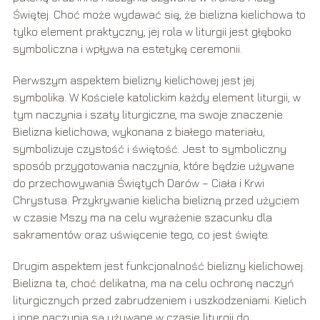
Świętej. Choć może wydawać się, że bielizna kielichowa to
tylko element praktyczny, jej rola w liturgii jest głęboko
symboliczna i wpływa na estetykę ceremonii.
Pierwszym aspektem bielizny kielichowej jest jej
symbolika. W Kościele katolickim każdy element liturgii, w
tym naczynia i szaty liturgiczne, ma swoje znaczenie.
Bielizna kielichowa, wykonana z białego materiału,
symbolizuje czystość i świętość. Jest to symboliczny
sposób przygotowania naczynia, które będzie używane
do przechowywania Świętych Darów – Ciała i Krwi
Chrystusa. Przykrywanie kielicha bielizną przed użyciem
w czasie Mszy ma na celu wyrażenie szacunku dla
sakramentów oraz uświęcenie tego, co jest święte.
Drugim aspektem jest funkcjonalność bielizny kielichowej.
Bielizna ta, choć delikatna, ma na celu ochronę naczyń
liturgicznych przed zabrudzeniem i uszkodzeniami. Kielich
i inne naczynia są używane w czasie liturgii do